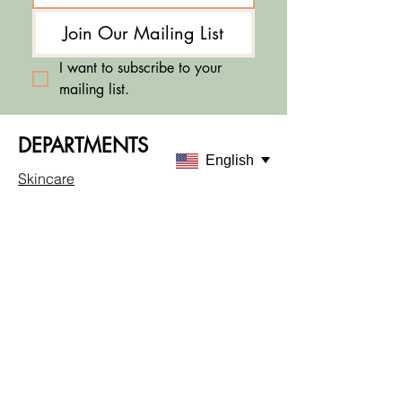
Join Our Mailing List
I want to subscribe to your 
mailing list.
DEPARTMENTS
English
Skincare
Makeup
Sale & Offers
ABOUT KABU
About Us
Customer Service
Locations