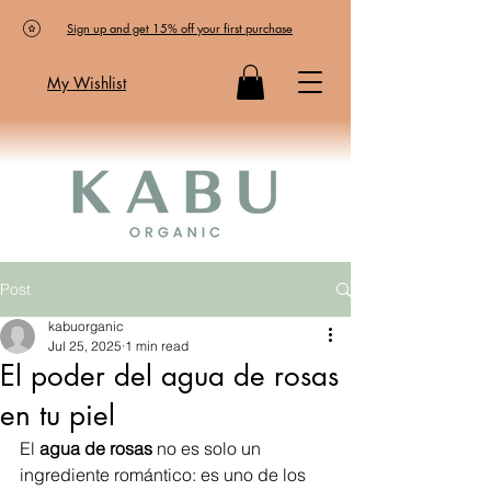
Sign up and get 15% off your first purchase
My Wishlist
Post
kabuorganic
Jul 25, 2025
1 min read
El poder del agua de rosas
en tu piel
El 
agua de rosas
 no es solo un 
ingrediente romántico: es uno de los 