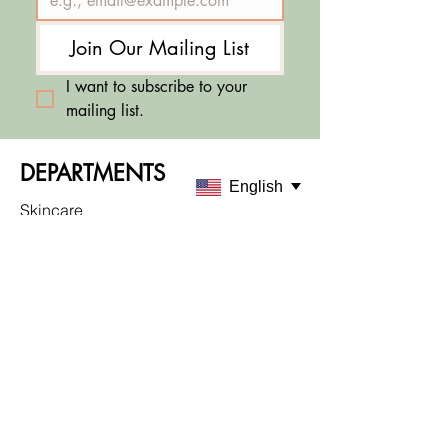
Join Our Mailing List
I want to subscribe to your 
mailing list.
DEPARTMENTS
English
Skincare
Makeup
Sale & Offers
ABOUT KABU
About Us
Customer Service
Locations